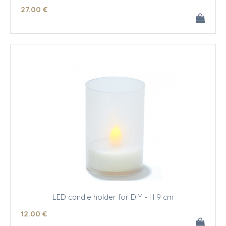
27
.00
€
LED candle holder for DIY - H 9 cm
12
.00
€