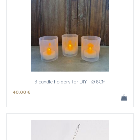
3 candle holders for DIY - Ø 8CM
40
.00
€