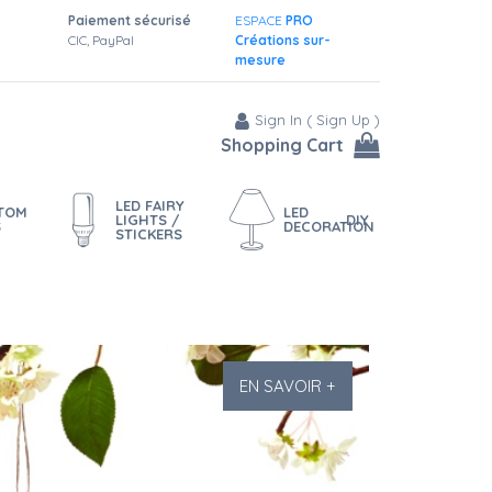
Paiement sécurisé
ESPACE
PRO
CIC, PayPal
Créations sur-
mesure
Sign In
(
Sign Up
)
Shopping Cart
LED FAIRY
STOM
LED
LIGHTS /
DIY
S
DECORATION
STICKERS
EN SAVOIR +