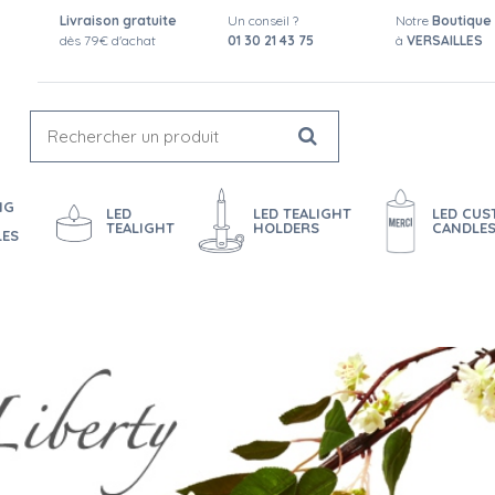
Livraison gratuite
Un conseil ?
Notre
Boutique
dès 79€ d'achat
01 30 21 43 75
à
VERSAILLES
NG
LED
LED TEALIGHT
LED CU
TEALIGHT
HOLDERS
CANDLE
LES