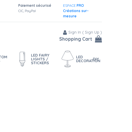
Paiement sécurisé
ESPACE
PRO
CIC, PayPal
Créations sur-
mesure
Sign In
(
Sign Up
)
Shopping Cart
LED FAIRY
STOM
LED
LIGHTS /
DIY
S
DECORATION
STICKERS