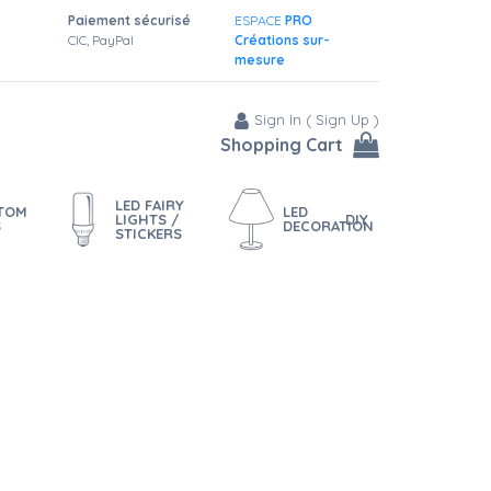
Paiement sécurisé
ESPACE
PRO
CIC, PayPal
Créations sur-
mesure
Sign In
(
Sign Up
)
Shopping Cart
LED FAIRY
STOM
LED
LIGHTS /
DIY
S
DECORATION
STICKERS