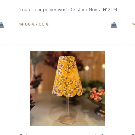
3 abat-jour papier washi Cristaux Noirs- H12CM
14
.00
€
7
.00
€
1