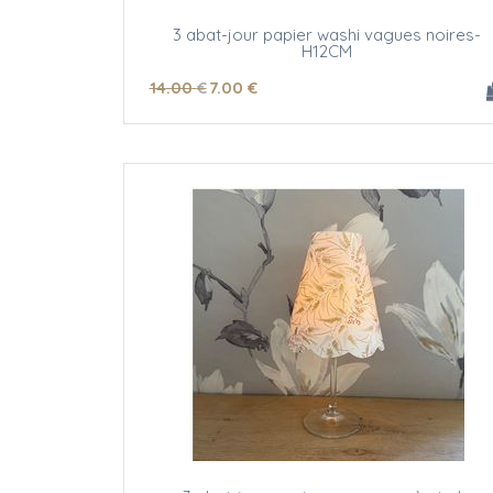
3 abat-jour papier washi vagues noires-
H12CM
14
.00
€
7
.00
€