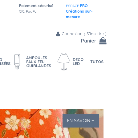
Paiement sécurisé
ESPACE
PRO
CIC, PayPal
Créations sur-
mesure
Connexion
(
S'inscrire
)
Panier
AMPOULES
D
DECO
FAUX FEU
TUTOS
ISÉES
LED
GUIRLANDES
EN SAVOIR +