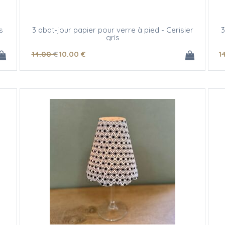
s
3 abat-jour papier pour verre à pied - Cerisier
3
gris
14
.00
€
10
.00
€
1