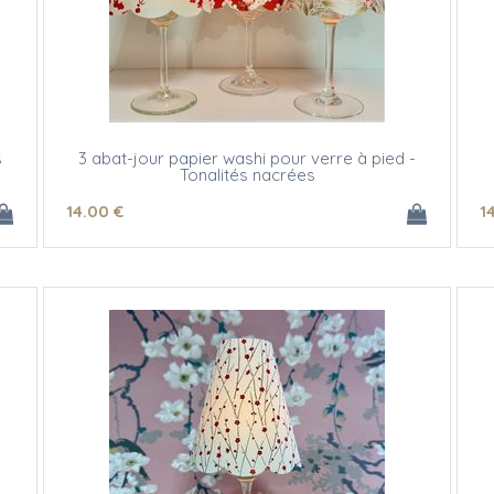
s
3 abat-jour papier washi pour verre à pied -
Tonalités nacrées
14
.00
€
1