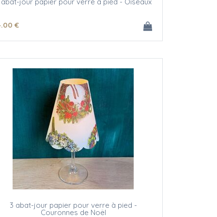
 abat-jour papier pour verre à pied - Oiseaux
4
.00
€
3 abat-jour papier pour verre à pied -
Couronnes de Noël