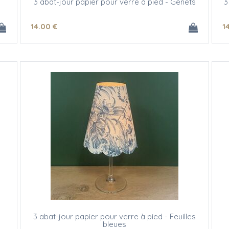
3 abat-jour papier pour verre à pied - Genets
3
14
.00
€
1
3 abat-jour papier pour verre à pied - Feuilles
bleues