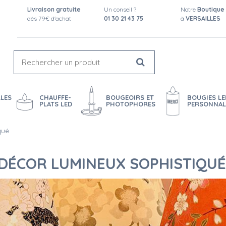
Livraison gratuite
Un conseil ?
Notre
Boutique
dès 79€ d'achat
01 30 21 43 75
à
VERSAILLES
LES
CHAUFFE-
BOUGEOIRS ET
BOUGIES LE
PLATS LED
PHOTOPHORES
PERSONNAL
qué
 DÉCOR LUMINEUX SOPHISTIQUÉ