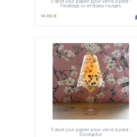
3 abat-jour papier pour verre à pied -
Feuillage or et Baies rouges
14
.00
€
3 abat-jour papier pour verre à pied -
Eucalyptus