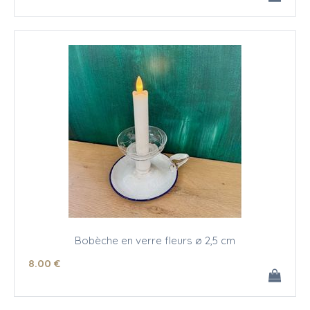
Bobèche en verre fleurs ø 2,5 cm
8
.00
€