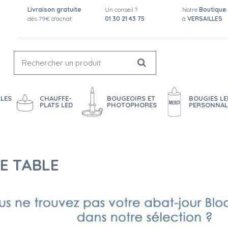
Livraison gratuite
Un conseil ?
Notre
Boutique
dès 79€ d'achat
01 30 21 43 75
à
VERSAILLES
LES
CHAUFFE-
BOUGEOIRS ET
BOUGIES LE
PLATS LED
PHOTOPHORES
PERSONNAL
DE TABLE