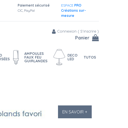
Paiement sécurisé
ESPACE
PRO
CIC, PayPal
Créations sur-
mesure
Connexion
(
S'inscrire
)
Panier
AMPOULES
D
DECO
FAUX FEU
TUTOS
ISÉES
LED
GUIRLANDES
EN SAVOIR +