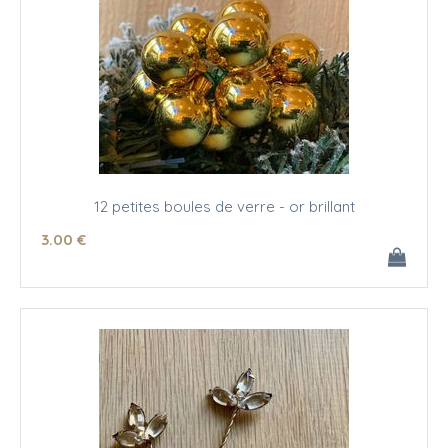
12 petites boules de verre - or brillant
3
.00
€