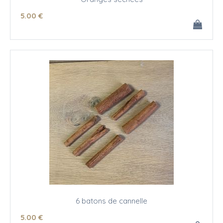
5
.00
€
6 batons de cannelle
5
.00
€