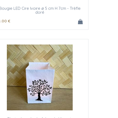
Bougie LED Cire Ivoire ø 5 cm H 7cm - Trèfle
doré
8
.00
€