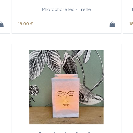
Photophore led - Trèfle
19
.00
€
1