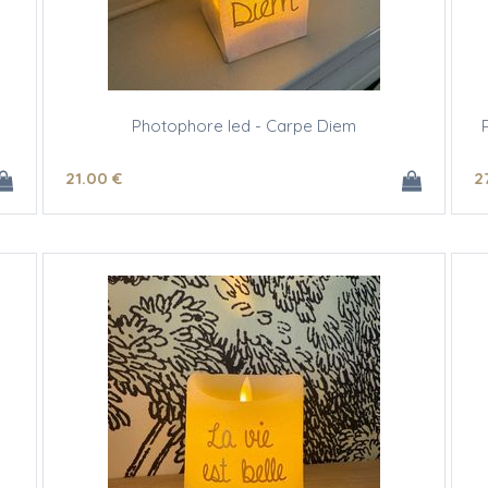
Photophore led - Carpe Diem
21
.00
€
2