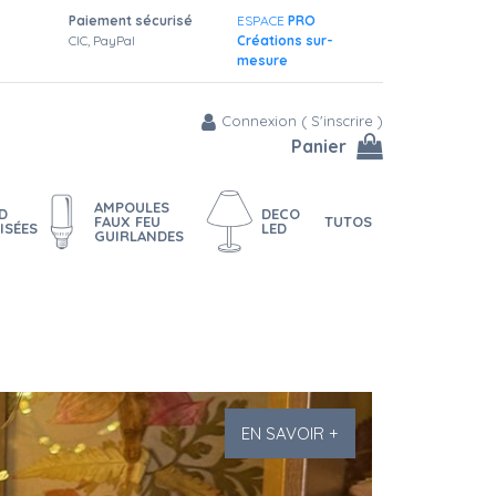
Paiement sécurisé
ESPACE
PRO
CIC, PayPal
Créations sur-
mesure
Connexion
(
S'inscrire
)
Panier
AMPOULES
D
DECO
FAUX FEU
TUTOS
ISÉES
LED
GUIRLANDES
EN SAVOIR +