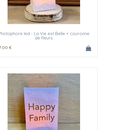
Photophore led - La Vie est Belle + couronne
de fleurs
7
.00
€