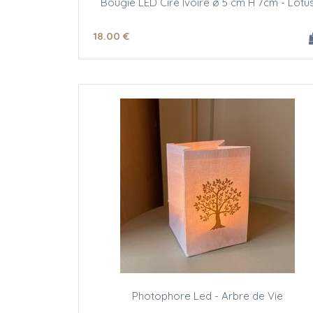
Bougie LED Cire Ivoire ø 5 cm H 7cm - Lotu
18
.00
€
Photophore Led - Arbre de Vie