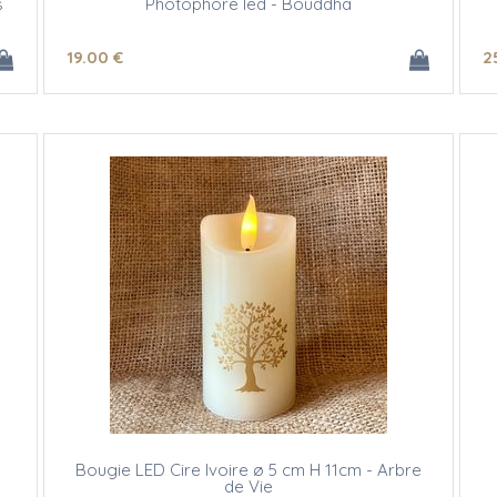
s
Photophore led - Bouddha
19
.00
€
2
Bougie LED Cire Ivoire ø 5 cm H 11cm - Arbre
de Vie