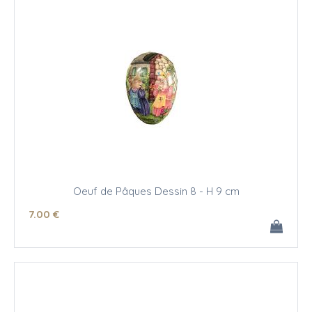
Oeuf de Pâques Dessin 8 - H 9 cm
7
.00
€