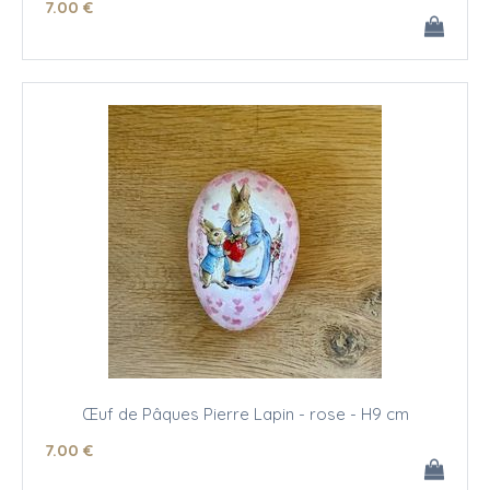
7
.00
€
Œuf de Pâques Pierre Lapin - rose - H9 cm
7
.00
€