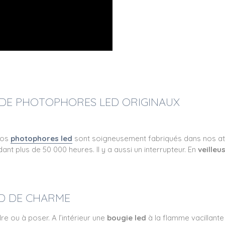
N DE PHOTOPHORES LED ORIGINAUX
Nos
photophores led
sont soigneusement fabriqués dans nos atel
dant plus de 50 000 heures. Il y a aussi un interrupteur. En
veilleu
D DE CHARME
re ou à poser. A l’intérieur une
bougie led
à la flamme vacillante 