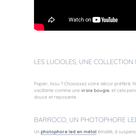
LES LUCIOLES, UNE COLLECTIO
Papier, tissu ? Choisissez votre décor préféré. 
vacillante comme une
vraie bougie
, et cela pen
douce et reposante.
BARROCO, UN PHOTOPHORE LE
Un
photophore led en métal
émaillé, à suspend