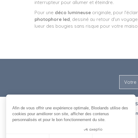
interrupteur pour allumer et éteindre.
Pour une
déco lumineuse
originale, pour l'écla
photophore led
, dessiné au retour d'un voyag
lueur des bougies sans risque pour votre maiso
NOUS
ENTRE NOUS
Afin de vous offrir une expérience optimale, Bloolands utilise des
L'équipe
Recrutement
cookies pour améliorer son site, afficher des contenus
L'histoire de Bloolands
Agenda
personnalisés et pour le bon fonctionnement du site.
Nos clients
Contact
Consentements certifiés par
Bloolands et le cinéma
Livraison