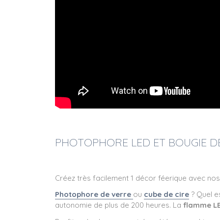
PHOTOPHORE LED ET BOUGIE DE
Créez très facilement 1 décor féerique avec no
Photophore de verre
ou
cube de cire
? Quel es
autonomie de plus de 200 heures. La
flamme L