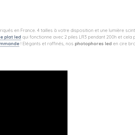
riqués en France. 4 tailles à votre disposition et une lumière sci
e plat led
qui fonctionne avec 2 piles LR3 pendant 200h et cela pou
ommande
! Elégants et raffinés, nos
photophores led
en cire br