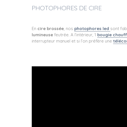
PHOTOPHORES DE CIRE
En
cire brossée
, nos
photophores led
sont fab
lumineuse
feutrée. A l’intérieur, 1
bougie chauff
interrupteur manuel et si l’on préfère une
téléc