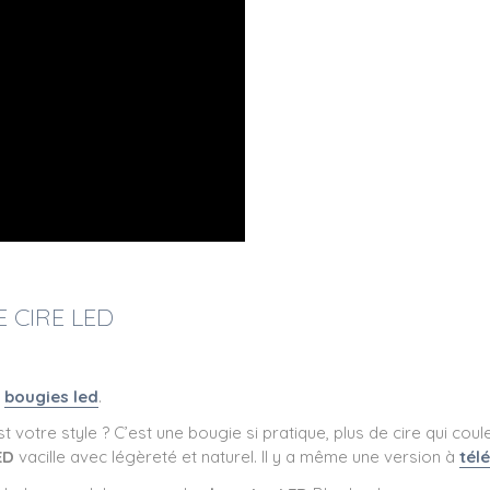
 CIRE LED
s
bougies led
.
t votre style ? C’est une bougie si pratique, plus de cire qui coul
ED
vacille avec légèreté et naturel. Il y a même une version à
té