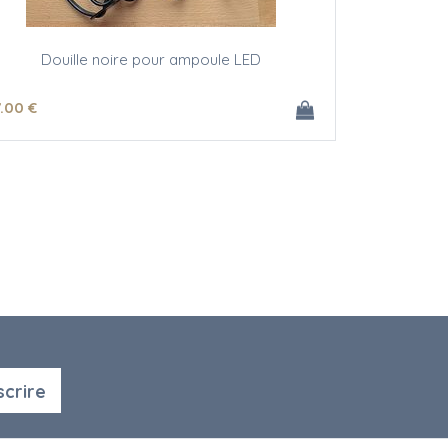
Douille noire pour ampoule LED
.00
€
scrire