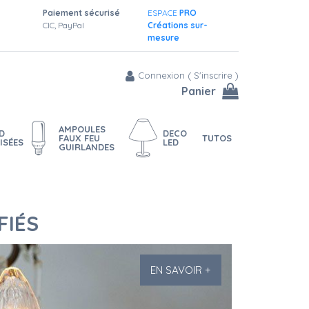
Paiement sécurisé
ESPACE
PRO
CIC, PayPal
Créations sur-
mesure
Connexion
(
S'inscrire
)
Panier
AMPOULES
D
DECO
FAUX FEU
TUTOS
ISÉES
LED
GUIRLANDES
FIÉS
EN SAVOIR +