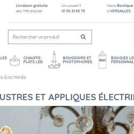
Livraison gratuite
Un conseil ?
Notre
Boutique
dès 79€ d'achat
01 30 21 43 75
à
VERSAILLES
LES
CHAUFFE-
BOUGEOIRS ET
BOUGIES LE
PLATS LED
PHOTOPHORES
PERSONNAL
S ÉLECTRIFIÉS
STRES ET APPLIQUES ÉLECTRI