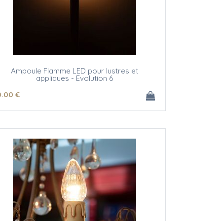
Ampoule Flamme LED pour lustres et
appliques - Evolution 6
0
.00
€