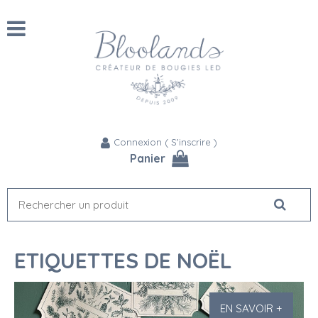
Connexion
(
S'inscrire
)
Panier
ETIQUETTES DE NOËL
EN SAVOIR +