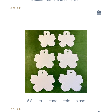
3
.50
€
6 étiquettes cadeau coloris blanc
3
.50
€