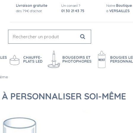
Livraison gratuite
Un conseil ?
Notre
Boutique
dès 79€ d'achat
01 30 21 43 75
à
VERSAILLES
LES
CHAUFFE-
BOUGEOIRS ET
BOUGIES LE
PLATS LED
PHOTOPHORES
PERSONNAL
même
 À PERSONNALISER SOI-MÊME