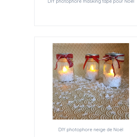
DIY photophore masking tape pour Noël
DIY photophore neige de Noël