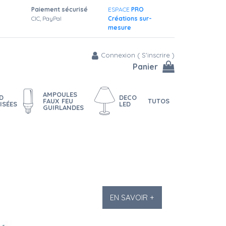
Paiement sécurisé
ESPACE
PRO
CIC, PayPal
Créations sur-
mesure
Connexion
(
S'inscrire
)
Panier
AMPOULES
D
DECO
FAUX FEU
TUTOS
ISÉES
LED
GUIRLANDES
EN SAVOIR +