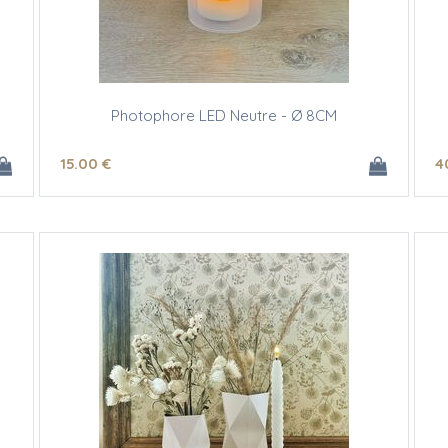
Photophore LED Neutre - Ø 8CM
15
.00
€
4