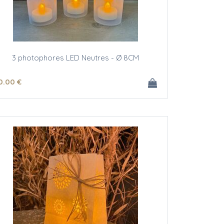
3 photophores LED Neutres - Ø 8CM
0
.00
€