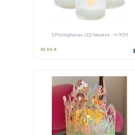
3 Photophores LED Neutres - H 9CM
30
.00
€