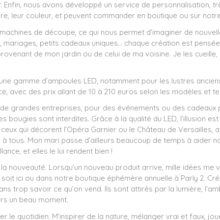
. Enfin, nous avons développé un service de personnalisation, tr
re, leur couleur, et peuvent commander en boutique ou sur notre 
s machines de découpe, ce qui nous permet d’imaginer de nouvelle
, mariages, petits cadeaux uniques… chaque création est pensée
ovenant de mon jardin ou de celui de ma voisine. Je les cueille, 
une gamme d’ampoules LED, notamment pour les lustres anciens 
e, avec des prix allant de 10 à 210 euros selon les modèles et t
ec de grandes entreprises, pour des événements ou des cadeaux p
ies bougies sont interdites. Grâce à la qualité du LED, l’illusion 
ux qui décorent l’Opéra Garnier ou le Château de Versailles, ain
 à tous. Mon mari passe d’ailleurs beaucoup de temps à aider no
ance, et elles le lui rendent bien !
de la nouveauté. Lorsqu’un nouveau produit arrive, mille idées me 
e soit ici ou dans notre boutique éphémère annuelle à Parly 2. C
s trop savoir ce qu’on vend. Ils sont attirés par la lumière, l’ambi
ours un beau moment.
 le quotidien. M’inspirer de la nature, mélanger vrai et faux, jou