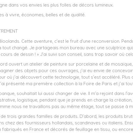
e dans vos envies les plus folles de décors lumineux.
 à vivre, économes, belles et de qualité.
UTREMENT
 Bloolands. Cette aventure, c’est le fruit d’une reconversion. Pend
e a tout changé. Je partageais mon bureau avec une sculptrice qui
 cours de dessin ! » J’ai suivi son conseil, sans trop savoir où ce
ord ouvert un atelier de peinture sur porcelaine et de mosaïque, pui
maginer des objets pour ces ouvrages, j’ai eu envie de concevoi
r où j’ai découvert cette technologie, tout s’est accéléré. Plus d
J’ai présenté ma première collection à la Foire de Paris et j’ai tou
 banque, souhaitait lui aussi changer de vie. Il m’a rejoint dans
rative, logistique, pendant que je prends en charge la création, l
comme nous ne travaillons pas au même étage, tout se passe à me
 de trois grandes familles de produits. D’abord, les produits brut
s chez des fournisseurs hollandais, scandinaves ou italiens. Ens
tin fabriqués en France et décorés de feuillage en tissu, ou enc