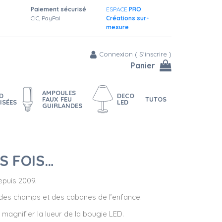
Paiement sécurisé
ESPACE
PRO
CIC, PayPal
Créations sur-
mesure
Connexion
(
S'inscrire
)
Panier
AMPOULES
D
DECO
FAUX FEU
TUTOS
ISÉES
LED
GUIRLANDES
S FOIS…
puis 2009.
s des champs et des cabanes de l’enfance.
 magnifier la lueur de la bougie LED.