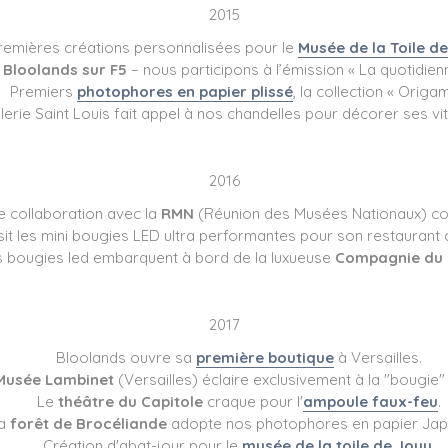
2015
remières créations personnalisées pour le
Musée de la Toile d
Bloolands sur F5
– nous participons à l’émission « La quotidien
Premiers
photophores en papier plissé
, la collection « Origam
llerie Saint Louis fait appel à nos chandelles pour décorer ses vi
2016
e collaboration avec la
RMN
(Réunion des Musées Nationaux) 
sit les mini bougies LED ultra performantes pour son restaurant
 bougies led embarquent à bord de la luxueuse
Compagnie du 
2017
Bloolands ouvre sa
première boutique
à Versailles.
Musée Lambinet
(Versailles) éclaire exclusivement à la "bougie" 
Le
théâtre du Capitole
craque pour l'
ampoule faux-feu
.
a
forêt de Brocéliande
adopte nos photophores en papier Jap
Création d'abat-jour pour le
musée de la toile de Jouy
.