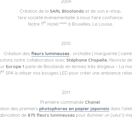
2009
Création de la
SARL Bloolands
et de son e-shop.
1ere société évènementielle à nous faire confiance.
er
Notre 1
Hotel ***** à Bruxelles, Le Louise.
2010
Création des
fleurs lumineuses
: orchidée | marguerite | camél
utons notre collaboration avec
Stéphane Chapelle
, fleuriste d
sur
Europe 1
parle de Bloolands en termes très élogieux – La mar
er
1
SPA à utiliser nos bougies LED pour créer une ambiance relax
2011
Première commande
Chanel
.
cation des premiers
photophores en papier japonais
dans l’atel
abrication de
875 fleurs lumineuses
pour illuminer un (seul !) ma