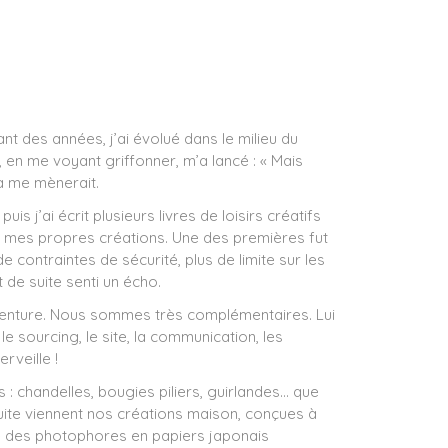
ant des années, j’ai évolué dans le milieu du
, en me voyant griffonner, m’a lancé : « Mais
la me mènerait.
s j’ai écrit plusieurs livres de loisirs créatifs
r mes propres créations. Une des premières fut
e contraintes de sécurité, plus de limite sur les
t de suite senti un écho.
 l’aventure. Nous sommes très complémentaires. Lui
e sourcing, le site, la communication, les
rveille !
s : chandelles, bougies piliers, guirlandes… que
uite viennent nos créations maison, conçues à
ore des photophores en papiers japonais