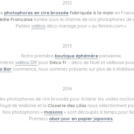
2012
de
photophores en cire brossée
fabriquée à la main
en France 
édie Française
tombe sous le charme de nos photophores de c
Petites
vidéos
déco mariage pour « au féminin.com ».
2013
Notre première
boutique éphémère
parisienne.
mières
vidéos DIY
pour
Déco.fr
– déco de Noël et veilleuse pour
a Bar
commence, nous sommes présents sur plus de 6 établiss
2014
 les photophores de cire brossée pour éclairer les visites nocturn
Royal de Wallonie et la
Closerie des Lilas
nous sélectionnent pour
Nos photophores «
maisons
» sont découpés à temps pour No
Premiers
abat-jour en papier japonais
.