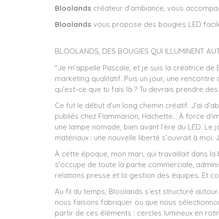
Bloolands
créateur d’ambiance, vous accompagn
Bloolands
vous propose des bougies LED faciles
BLOOLANDS, DES BOUGIES QUI ILLUMINENT A
"Je m’appelle Pascale, et je suis la créatrice de
marketing qualitatif. Puis un jour, une rencontr
qu’est-ce que tu fais là ? Tu devrais prendre des
Ce fut le début d’un long chemin créatif. J’ai d’ab
publiés chez Flammarion, Hachette… À force d’i
une lampe nomade, bien avant l’ère du LED. Le jou
matériaux : une nouvelle liberté s’ouvrait à moi. 
À cette époque, mon mari, qui travaillait dans la
s’occupe de toute la partie commerciale, administ
relations presse et la gestion des équipes. Et 
Au fil du temps, Bloolands s’est structuré autour
nous faisons fabriquer ou que nous sélectionnon
partir de ces éléments : cercles lumineux en ro