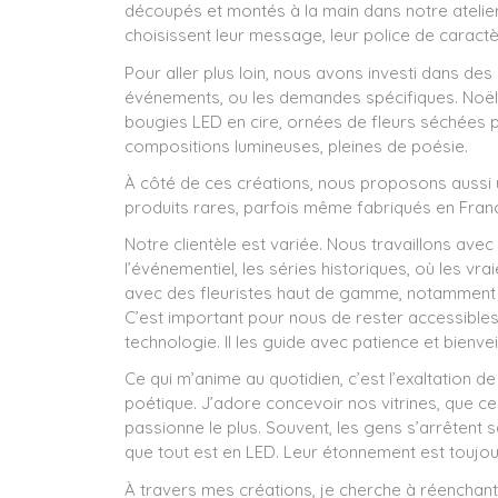
découpés et montés à la main dans notre atelier
choisissent leur message, leur police de caractè
Pour aller plus loin, nous avons investi dans de
événements, ou les demandes spécifiques. Noël
bougies LED en cire, ornées de fleurs séchées pr
compositions lumineuses, pleines de poésie.
À côté de ces créations, nous proposons aussi 
produits rares, parfois même fabriqués en Franc
Notre clientèle est variée. Nous travaillons av
l’événementiel, les séries historiques, où les vra
avec des fleuristes haut de gamme, notamment ce
C’est important pour nous de rester accessibles
technologie. Il les guide avec patience et bienveill
Ce qui m’anime au quotidien, c’est l’exaltation 
poétique. J’adore concevoir nos vitrines, que c
passionne le plus. Souvent, les gens s’arrêtent san
que tout est en LED. Leur étonnement est touj
À travers mes créations, je cherche à réenchanter