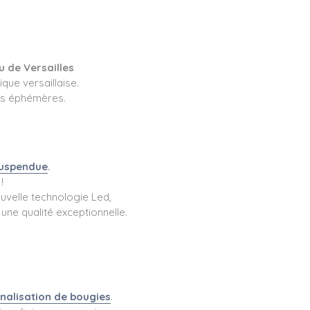
 de Versailles
que versaillaise.
ues éphémères.
Suspendue
.
!
ouvelle technologie Led,
une qualité exceptionnelle.
nalisation de bougies
.