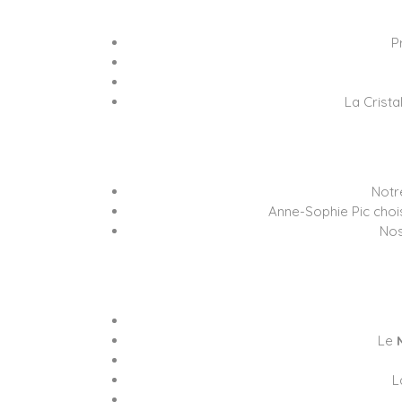
P
La Crista
Notr
Anne-Sophie Pic choi
Nos
Le
L