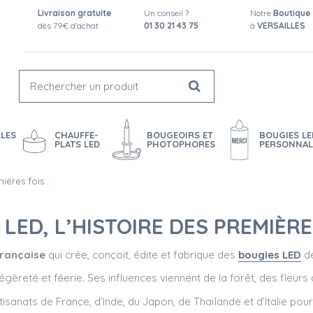
Livraison gratuite
Un conseil ?
Notre
Boutique
dès 79€ d'achat
01 30 21 43 75
à
VERSAILLES
LES
CHAUFFE-
BOUGEOIRS ET
BOUGIES LE
PLATS LED
PHOTOPHORES
PERSONNAL
mières fois…
LED, L’HISTOIRE DES PREMIÈRE
française
qui crée, conçoit, édite et fabrique des
bougies LED
de
gèreté et féerie. Ses influences viennent de la forêt, des fleur
isanats de France, d’Inde, du Japon, de Thaïlande et d’Italie pour