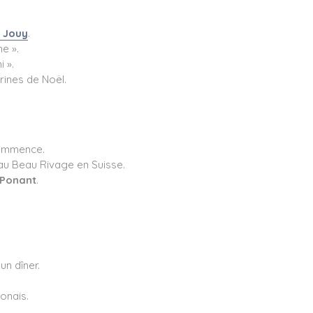
e Jouy
.
ne ».
i ».
trines de Noël.
commence.
 au Beau Rivage en Suisse.
Ponant
.
un dîner.
onais.