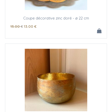
Coupe décorative zinc doré - ø 22 cm
15
.00
€
13
.00
€