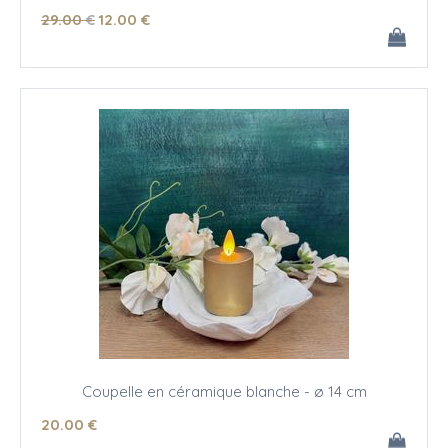
29
.00
€
12
.00
€
Coupelle en céramique blanche - ø 14 cm
20
.00
€