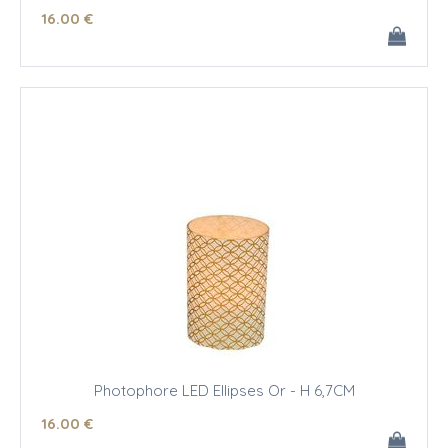
16
.00
€
Photophore LED Ellipses Or - H 6,7CM
16
.00
€