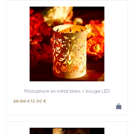
Photophore en métal blanc + bougie LED
20
.00
€
12
.00
€