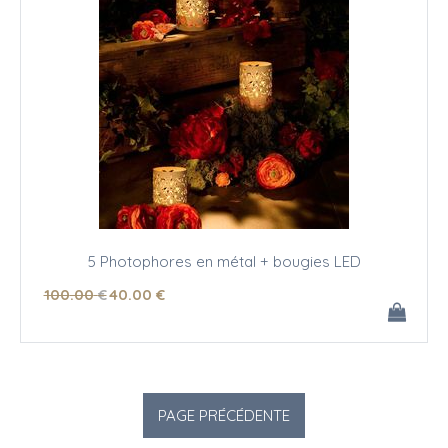
5 Photophores en métal + bougies LED
100
.00
€
40
.00
€