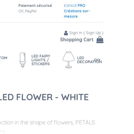
Paiement sécurisé
ESPACE
PRO
CIC, PayPal
Créations sur-
mesure
Sign In
(
Sign Up
)
Shopping Cart
LED FAIRY
STOM
LED
LIGHTS /
DIY
S
DECORATION
STICKERS
LED FLOWER - WHITE
ction in the shape of flowers, PETALS