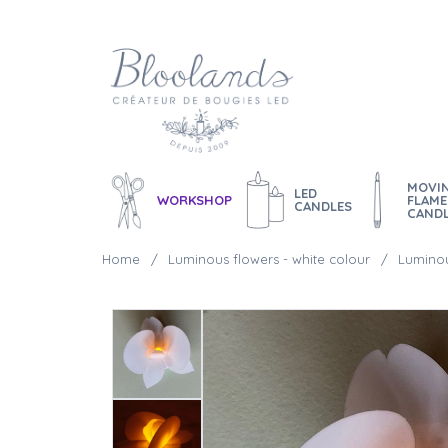
MOVI
LED
WORKSHOP
FLAME
CANDLES
CAND
Home
Luminous flowers - white colour
Luminou