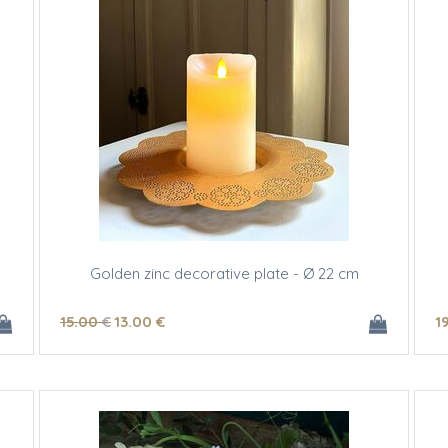
Golden zinc decorative plate - Ø 22 cm
15
.00
€
13
.00
€
1