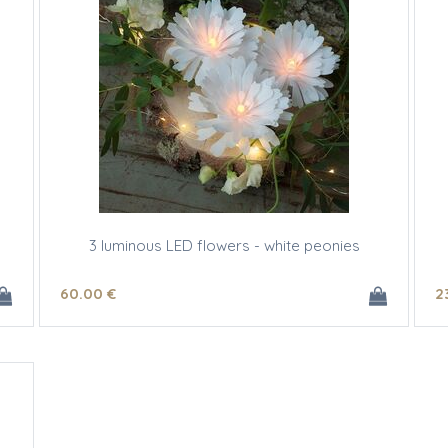
3 luminous LED flowers - white peonies
60
.00
€
2