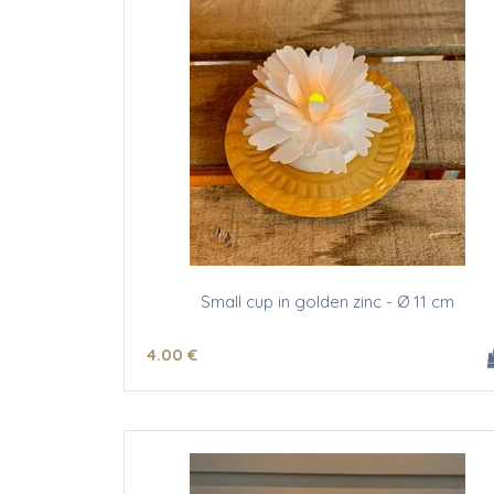
Small cup in golden zinc - Ø 11 cm
4
.00
€