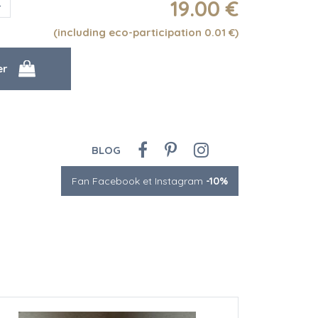
19
.00
€
(including eco-participation 0.01
€
)
BLOG
Fan Facebook et Instagram
-10%