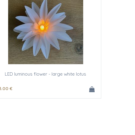
LED luminous flower - large white lotus
3
.00
€