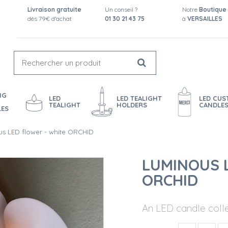
Livraison gratuite
Un conseil ?
Notre
Boutique
dès 79€ d'achat
01 30 21 43 75
à
VERSAILLES
NG
LED
LED TEALIGHT
LED CU
TEALIGHT
HOLDERS
CANDLE
LES
s LED flower - white ORCHID
LUMINOUS 
ORCHID
An LED candle colle