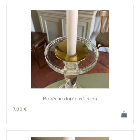
Bobèche dorée ø 2,3 cm
7
.00
€