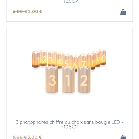
H10,5CM
6
.00
€
2
.00
€
3 photophores chiffre au choix sans bougie LED -
H10.5CM
9
.00
€
3
.00
€