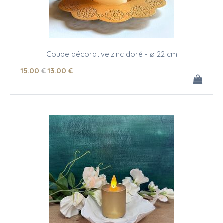
Coupe décorative zinc doré - ø 22 cm
15
.00
€
13
.00
€