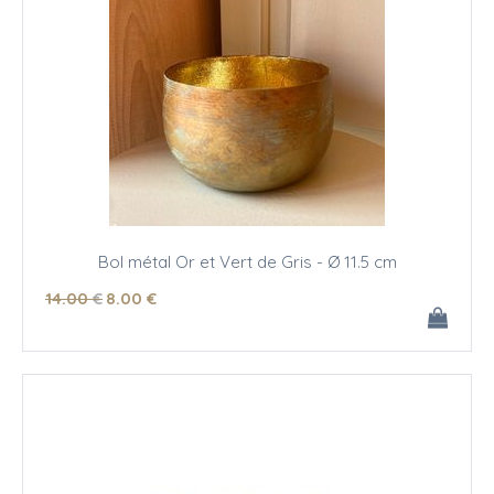
Bol métal Or et Vert de Gris - Ø 11.5 cm
14
.00
€
8
.00
€