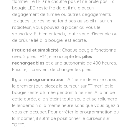
flamme. Le LED ne chauffe pas et ne brûle pas. La
bougie LED reste froide et il n'y a aucun
dégagement de fumée ou autres dégagements
toxiques. La résine ne fond pas au soleil ni sur un
radiateur, vous pouvez la placer où vous le
souhaitez. Et bien entendu, tout risque d'incendie ou
de brûlure lié à la bougie, est écarté.
Praticité et simplicité
: Chaque bougie fonctionne
avec 2 piles LR14, elle accepte les
piles
rechargeables
et a une autonomie de 400 heures.
Ensuite, il convient de changer les piles.
Il y a un
programmateur
: A l'heure de votre choix,
le premier jour, placez le curseur sur "Timer" et la
bougie reste allumée pendant 5 heures. A la fin de
cette durée, elle s'éteint toute seule et se rallumera
le lendemain à la même heure sans que vous ayez à
vous en occuper. Pour arrêter la programmation ou
la modifier, il suffit de positionner le curseur sur
"OFF".