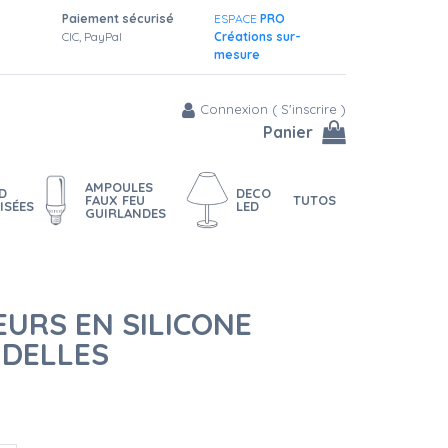
Paiement sécurisé
ESPACE
PRO
CIC, PayPal
Créations sur-
mesure
Connexion
(
S'inscrire
)
Panier
AMPOULES
D
DECO
FAUX FEU
TUTOS
ISÉES
LED
GUIRLANDES
URS EN SILICONE
DELLES