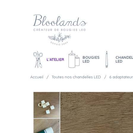
BOUGIES
CHANDEL
L'ATELIER
LED
LED
Accueil
Toutes nos chandelles LED
6 adaptateur