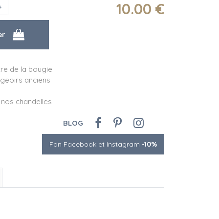
10
.00
€
re de la bougie
ugeoirs anciens
 nos chandelles
BLOG
Fan Facebook et Instagram
-10%