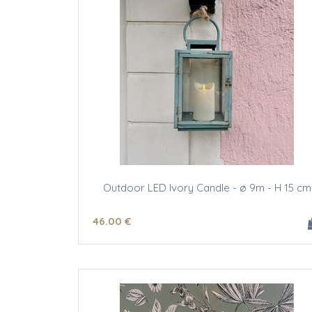
Outdoor LED Ivory Candle - ø 9m - H 15 cm
46
.00
€