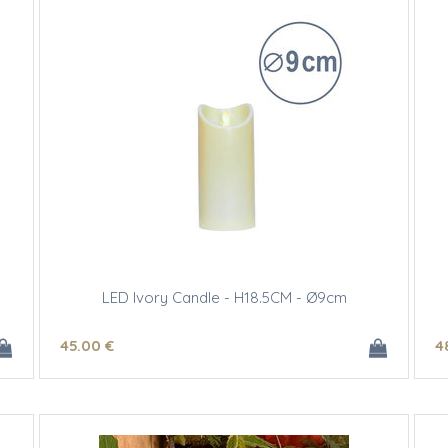
LED Ivory Candle - H18.5CM - Ø9cm
45
.00
€
4