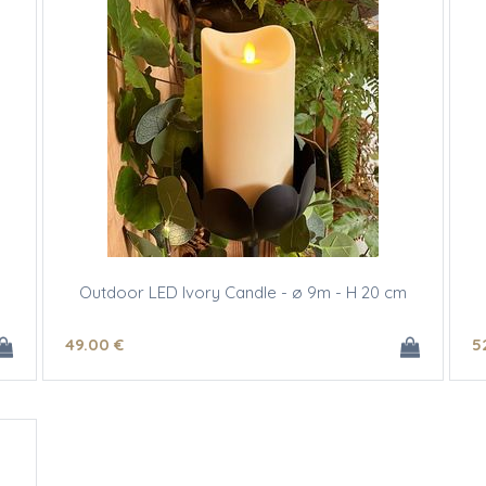
Outdoor LED Ivory Candle - ø 9m - H 20 cm
49
.00
€
5