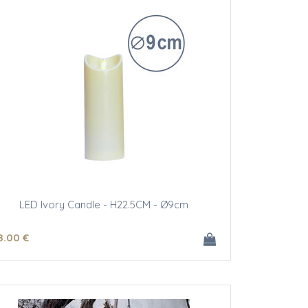
LED Ivory Candle - H22.5CM - Ø9cm
8
.00
€