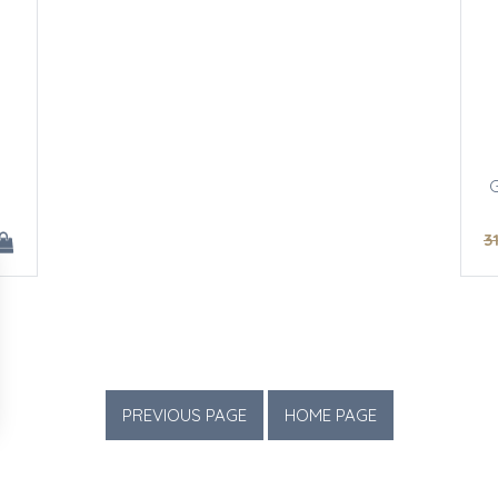
G
3
ions
 de confidentialité, en garantissant la conformité avec les réglemen