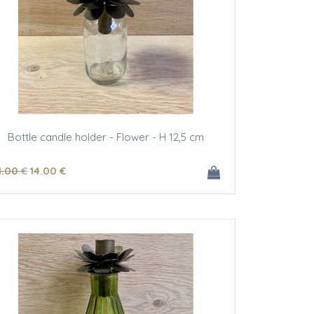
Bottle candle holder - Flower - H 12,5 cm
1
.00
€
14
.00
€