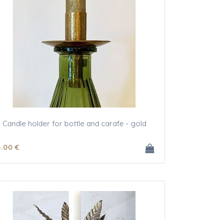
Candle holder for bottle and carafe - gold
4
.00
€