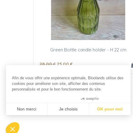
Green Bottle candle holder - H 22 cm
28
.00
€
25
.00
€
Afin de vous offrir une expérience optimale, Bloolands utilise des
cookies pour améliorer son site, afficher des contenus
personnalisés et pour le bon fonctionnement du site.
Consentements certifiés par
Non merci
Je choisis
OK pour moi
Plateforme de Gestion du Consentement : Personnalisez vos Opt
Axeptio consent
Notre plateforme vous permet d'adapter et de gérer vos paramètres