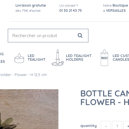
Livraison gratuite
Un conseil ?
Notre
Boutique
dès 79€ d'achat
01 30 21 43 75
à
VERSAILLES
NG
LED
LED TEALIGHT
LED CU
TEALIGHT
HOLDERS
CANDLE
LES
holder - Flower - H 12,5 cm
BOTTLE CA
FLOWER - H
quantity