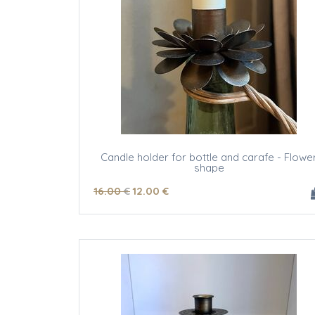
Candle holder for bottle and carafe - Flowe
shape
16
.00
€
12
.00
€