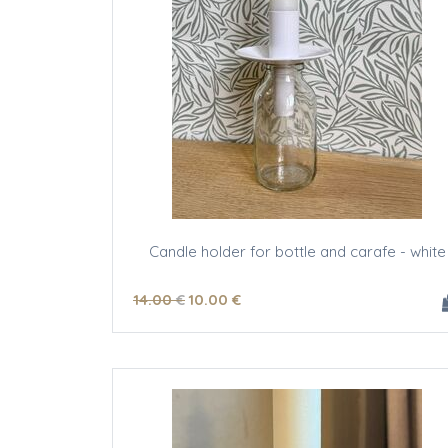
Candle holder for bottle and carafe - white
14
.00
€
10
.00
€