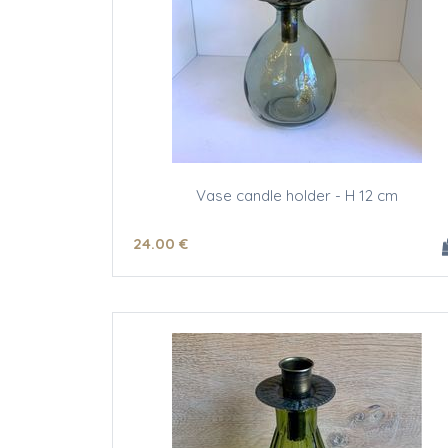
Vase candle holder - H 12 cm
24
.00
€