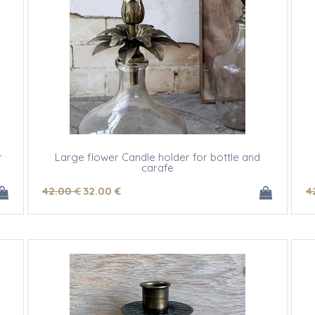
r
Large flower Candle holder for bottle and
carafe
42
.00
€
32
.00
€
4