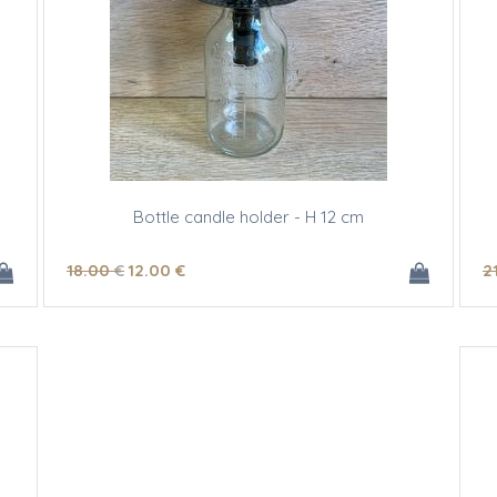
Bottle candle holder - H 12 cm
18
.00
€
12
.00
€
2