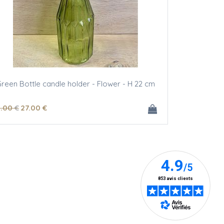
reen Bottle candle holder - Flower - H 22 cm
1
.00
€
27
.00
€
tations. Personnalisez vos préférences pour contrôler la manière don