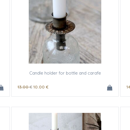
Candle holder for bottle and carafe
13
.00
€
10
.00
€
1