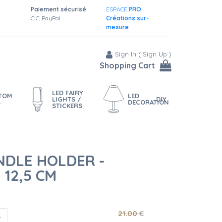
Paiement sécurisé
ESPACE
PRO
CIC, PayPal
Créations sur-
mesure
Sign In
(
Sign Up
)
Shopping Cart
LED FAIRY
STOM
LED
LIGHTS /
DIY
S
DECORATION
STICKERS
NDLE HOLDER -
 12,5 CM
21
.00
€