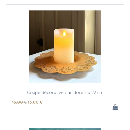
Coupe décorative zinc doré - ø 22 cm
15
.00
€
13
.00
€