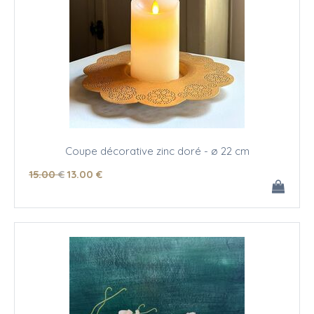
Coupe décorative zinc doré - ø 22 cm
15
.00
€
13
.00
€