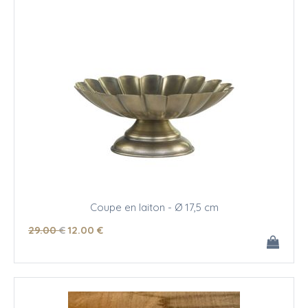
Coupe en laiton - Ø 17,5 cm
29
.00
€
12
.00
€