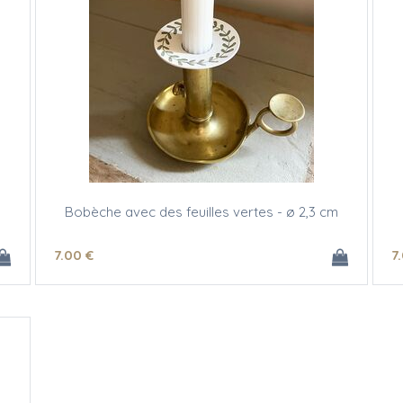
Bobèche avec des feuilles vertes - ø 2,3 cm
7
.00
€
7