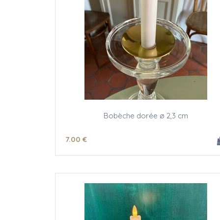
Bobèche dorée ø 2,3 cm
7
.00
€