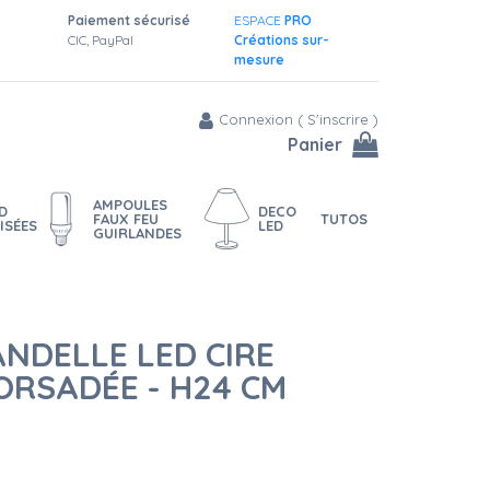
Paiement sécurisé
ESPACE
PRO
CIC, PayPal
Créations sur-
mesure
Connexion
(
S'inscrire
)
Panier
AMPOULES
D
DECO
FAUX FEU
TUTOS
ISÉES
LED
GUIRLANDES
NDELLE LED CIRE
ORSADÉE - H24 CM