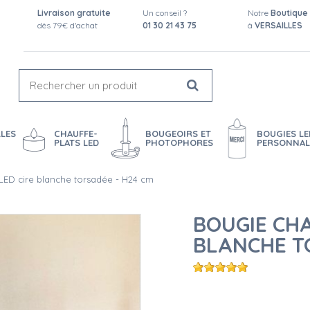
Livraison gratuite
Un conseil ?
Notre
Boutique
dès 79€ d'achat
01 30 21 43 75
à
VERSAILLES
LES
CHAUFFE-
BOUGEOIRS ET
BOUGIES LE
PLATS LED
PHOTOPHORES
PERSONNAL
LED cire blanche torsadée - H24 cm
BOUGIE CHA
BLANCHE T