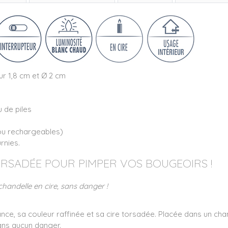
ur 1,8 cm et Ø 2 cm
u de piles
ou rechargeables)
rnies.
ORSADÉE POUR PIMPER VOS BOUGEOIRS !
chandelle en cire, sans danger !
ce, sa couleur raffinée et sa cire torsadée. Placée dans un chand
ans aucun danger.