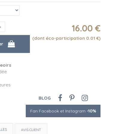
16
.00
€
(dont éco-participation 0.01
€
)
eoirs
adée
eures
BLOG
Fan Facebook et Instagram
-10%
LLES
AVIS CLIENT