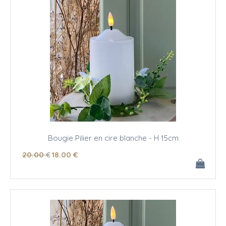
Bougie Pilier en cire blanche - H 15cm
20
.00
€
18
.00
€