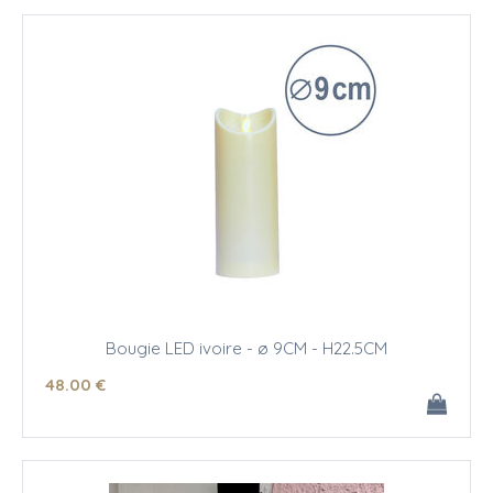
Bougie LED ivoire - ø 9CM - H22.5CM
48
.00
€