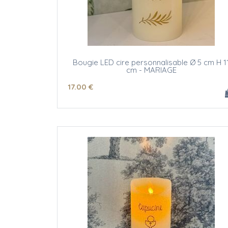
Bougie LED cire personnalisable Ø 5 cm H 1
cm - MARIAGE
(texte et/ou motif)
17
.00
€