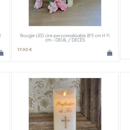
1
Bougie LED cire personnalisable Ø 5 cm H 11
cm - DEUIL / DÉCÈS
(texte et/ou motif)
17
.00
€