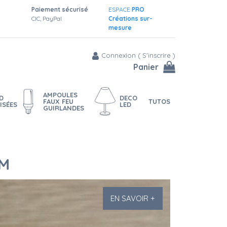
Paiement sécurisé
ESPACE
PRO
CIC, PayPal
Créations sur-
mesure
Connexion
(
S'inscrire
)
Panier
AMPOULES
D
DECO
FAUX FEU
TUTOS
ISÉES
LED
GUIRLANDES
CM
EN SAVOIR +