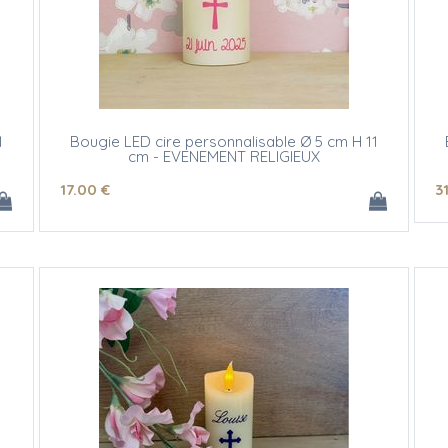
1
Bougie LED cire personnalisable Ø 5 cm H 11
cm - EVENEMENT RELIGIEUX
(texte et/ou motif)
17
.00
€
3