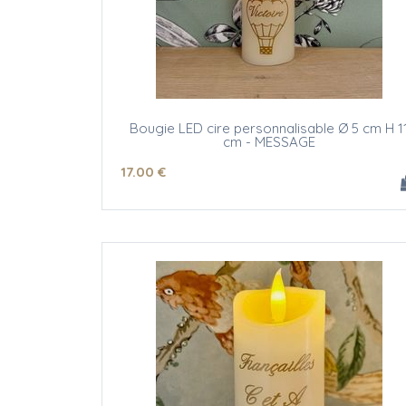
Bougie LED cire personnalisable Ø 5 cm H 1
cm - MESSAGE
(texte et/ou motif)
17
.00
€