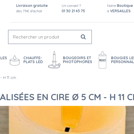
Livraison gratuite
Un conseil ?
Notre
Boutique
dès 79€ d'achat
01 30 21 43 75
à
VERSAILLES
LES
CHAUFFE-
BOUGEOIRS ET
BOUGIES LE
PLATS LED
PHOTOPHORES
PERSONNAL
- H 11 cm
ISÉES EN CIRE Ø 5 CM - H 11 