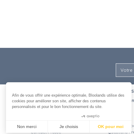
NOUS
ENTRE NOUS
Afin de vous offrir une expérience optimale, Bloolands utilise des
L'équipe
Recrutement
cookies pour améliorer son site, afficher des contenus
L'histoire de Bloolands
Agenda
personnalisés et pour le bon fonctionnement du site.
Nos clients
Contact
Consentements certifiés par
Bloolands et le cinéma
Livraison
Nos publications
Moyens de p
Non merci
Je choisis
OK pour moi
Contact Presse
Questions Fr