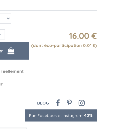
16
.00
€
(dont éco-participation 0.01
€
)
 réellement
in
BLOG
Fan Facebook et Instagram
-10%