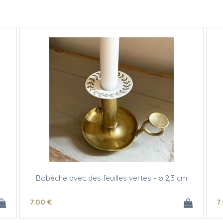
Bobèche avec des feuilles vertes - ø 2,3 cm
7
.00
€
7