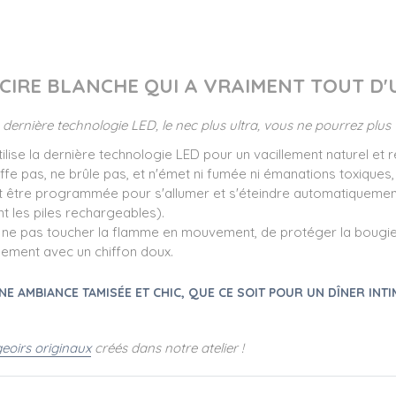
CIRE BLANCHE QUI A VRAIMENT TOUT D'U
la dernière technologie LED, le nec plus ultra, vous ne pourrez plus
ilise la dernière technologie LED pour un vacillement naturel et ré
fe pas, ne brûle pas, et n'émet ni fumée ni émanations toxiques, 
t être programmée pour s'allumer et s'éteindre automatiqueme
t les piles rechargeables).
de ne pas toucher la flamme en mouvement, de protéger la bougie de
plement avec un chiffon doux.
NE AMBIANCE TAMISÉE ET CHIC, QUE CE SOIT POUR UN DÎNER INT
eoirs originaux
créés dans notre atelier !