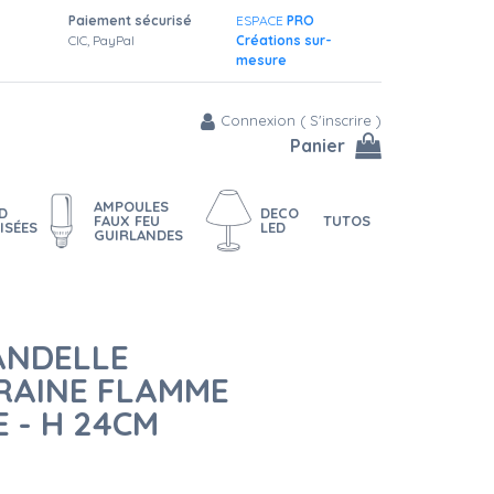
Paiement sécurisé
ESPACE
PRO
CIC, PayPal
Créations sur-
mesure
Connexion
(
S'inscrire
)
Panier
AMPOULES
D
DECO
FAUX FEU
TUTOS
ISÉES
LED
GUIRLANDES
ANDELLE
RAINE FLAMME
 - H 24CM