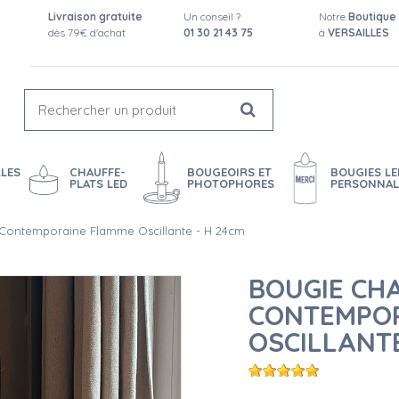
Livraison gratuite
Un conseil ?
Notre
Boutique
dès 79€ d'achat
01 30 21 43 75
à
VERSAILLES
LES
CHAUFFE-
BOUGEOIRS ET
BOUGIES LE
PLATS LED
PHOTOPHORES
PERSONNAL
Contemporaine Flamme Oscillante - H 24cm
BOUGIE CH
CONTEMPO
OSCILLANTE