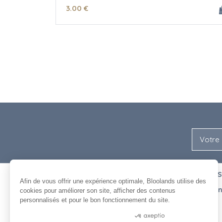
3
.00
€
NOUS
ENTRE NOUS
Afin de vous offrir une expérience optimale, Bloolands utilise des
L'équipe
Recrutement
cookies pour améliorer son site, afficher des contenus
L'histoire de Bloolands
Agenda
personnalisés et pour le bon fonctionnement du site.
Nos clients
Contact
Consentements certifiés par
Bloolands et le cinéma
Livraison