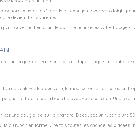
vrez les 4 côtés du motif.
hotophore, ajustez les 2 bords en appuyant avec vos doigts pour 
colle devient transparente.
 joli mouvement en pliant le sommet et insérez votre bougie chauf
ABLE :
pinceau large • de l'eau • du masking tape rouge • une paire de c
fon sec enlevez la poussière, la mousse ou les brindilles en tro
peignez le totalité de la branche avec votre pinceau. Une fois l
fixez une bougie led sur la branche. Découpez un ruban d'une 5
ts du ruban en forme. Une fois toutes les chandelles placées, inst