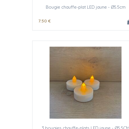
Bougie chauffe-plat LED jaune - Ø5.5cm
7
.50
€
3 bougies chauffe-plats LED jaune - Ø5,5C