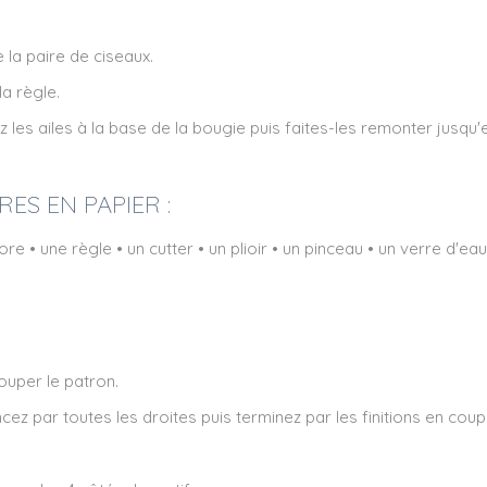
e la paire de ciseaux.
la règle.
ez les ailes à la base de la bougie puis faites-les remonter jusqu'
ES EN PAPIER :
• une règle • un cutter • un plioir • un pinceau • un verre d'eau
ouper le patron.
ez par toutes les droites puis terminez par les finitions en coup