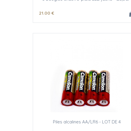
21
.00
€
Piles alcalines AA/LR6 - LOT DE 4