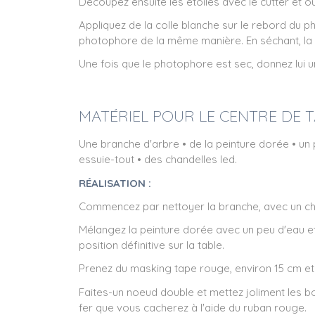
Découpez ensuite les étoiles avec le cutter et ou
Appliquez de la colle blanche sur le rebord du p
photophore de la même manière. En séchant, la 
Une fois que le photophore est sec, donnez lui un
MATÉRIEL POUR LE CENTRE DE T
Une branche d'arbre • de la peinture dorée • un 
essuie-tout • des chandelles led.
RÉALISATION :
Commencez par nettoyer la branche, avec un chif
Mélangez la peinture dorée avec un peu d'eau et 
position définitive sur la table.
Prenez du masking tape rouge, environ 15 cm et 
Faites-un noeud double et mettez joliment les bou
fer que vous cacherez à l'aide du ruban rouge.