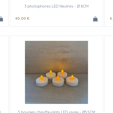
3 photophores LED Neutres - Ø 8CM
40
.00
€
6
M
5 bougies chauffe-plats LED jaune - Ø5.5CM