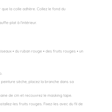
que la colle adhère. Collez le fond du
fe-plat à l'intérieur.
iseaux • du ruban rouge • des fruits rouges • un
p.
a peinture sèche, placez la branche dans sa
0aine de cm et recouvrez le masking tape.
allez-les fruits rouges. Fixez-les avec du fil de