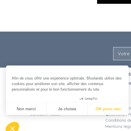
NOUS
ENTRE NOUS
Afin de vous offrir une expérience optimale, Bloolands utilise des
L'équipe
Recrutement
cookies pour améliorer son site, afficher des contenus
L'histoire de Bloolands
Agenda
personnalisés et pour le bon fonctionnement du site.
Nos clients
Contact
Consentements certifiés par
Bloolands et le cinéma
Livraison
Nos publications
Moyens de p
Non merci
Je choisis
OK pour moi
Contact Presse
Questions Fr
Plateforme de Gestion du Consentement : Personnalisez vos Opt
Conditions d
Axeptio consent
Mentions lég
Notre plateforme vous permet d'adapter et de gérer vos paramètres