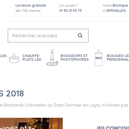
Livraison gratuite
Un conseil ?
Notre
Boutique
dès 79€ d'achat
01 30 21 43 75
à
VERSAILLES
LES
CHAUFFE-
BOUGEOIRS ET
BOUGIES LE
PLATS LED
PHOTOPHORES
PERSONNAL
 2018
Bloolands (Versailles ou Saint Germain en Laye), n'oubliez pas de