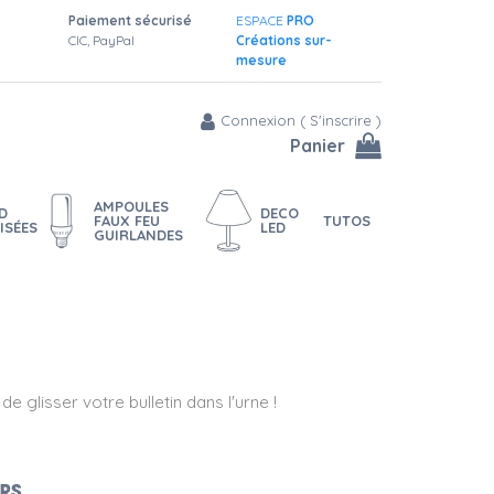
Paiement sécurisé
ESPACE
PRO
CIC, PayPal
Créations sur-
mesure
Connexion
(
S'inscrire
)
Panier
AMPOULES
D
DECO
FAUX FEU
TUTOS
ISÉES
LED
GUIRLANDES
 glisser votre bulletin dans l'urne !