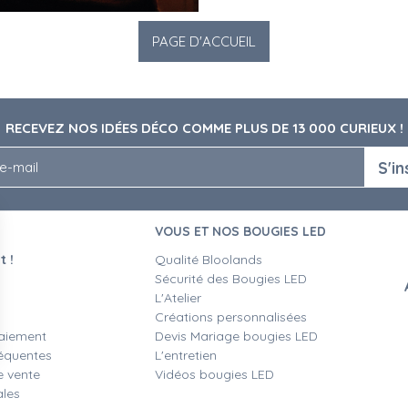
RECEVEZ NOS IDÉES DÉCO COMME PLUS DE 13 000 CURIEUX !
S'in
VOUS ET NOS BOUGIES LED
 !
Qualité Bloolands
Sécurité des Bougies LED
L'Atelier
Créations personnalisées
aiement
Devis Mariage bougies LED
équentes
L'entretien
ions
e vente
Vidéos bougies LED
ales
 de confidentialité, en garantissant la conformité avec les réglemen