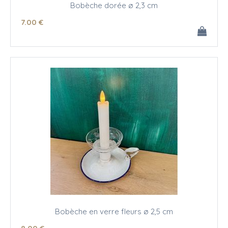
Bobèche dorée ø 2,3 cm
7
.00
€
Bobèche en verre fleurs ø 2,5 cm