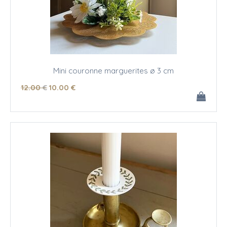
Mini couronne marguerites ø 3 cm
12
.00
€
10
.00
€