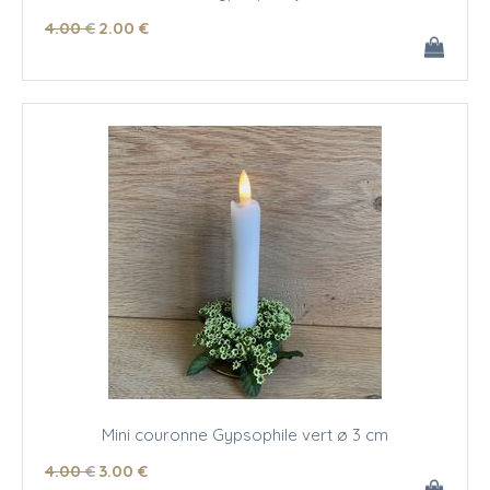
4
.00
€
2
.00
€
Mini couronne Gypsophile vert ø 3 cm
4
.00
€
3
.00
€