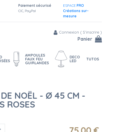
Paiement sécurisé
ESPACE
PRO
CIC, PayPal
Créations sur-
mesure
Connexion
(
S'inscrire
)
Panier
AMPOULES
D
DECO
FAUX FEU
TUTOS
ISÉES
LED
GUIRLANDES
E NOËL - Ø 45 CM -
S ROSES
75
.00
€