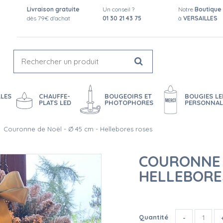
Livraison gratuite
Un conseil ?
Notre
Boutique
dès 79€ d'achat
01 30 21 43 75
à
VERSAILLES
LES
CHAUFFE-
BOUGEOIRS ET
BOUGIES LE
PLATS LED
PHOTOPHORES
PERSONNAL
Couronne de Noël - Ø 45 cm - Hellebores roses
COURONNE D
HELLEBORE
Quantité