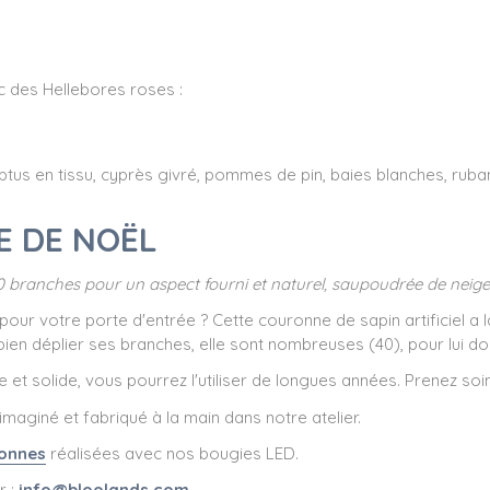
c des Hellebores roses :
ptus en tissu, cyprès givré, pommes de pin, baies blanches, ruba
E DE NOËL
 40 branches pour un aspect fourni et naturel, saupoudrée de neig
ur votre porte d'entrée ? Cette couronne de sapin artificiel a la
en déplier ses branches, elle sont nombreuses (40), pour lui don
 et solide, vous pourrez l'utiliser de longues années. Prenez so
maginé et fabriqué à la main dans notre atelier.
onnes
réalisées avec nos bougies LED.
r :
info@bloolands.com
.