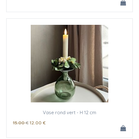
Vase rond vert - H 12 cm
15
.00
€
12
.00
€