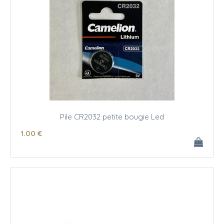
Pile CR2032 petite bougie Led
1
.00
€