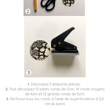
1.
Découpez 3 emporte-pièces.
2.
Puis découpez 12 petits ronds de 3cm, 14 ronds moyens
de 4cm et 12 grands ronds de 5cm.
3.
Perforez tous les ronds à l'aide de la perforatrice à 0,5
cm du bord.