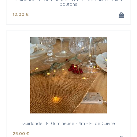
boutons
12
.00
€
Guirlande LED lumineuse - 4m - Fil de Cuivre
25
.00
€