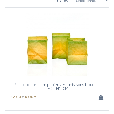
Trier par
3 photophores en papier vert anis sans bougies
LED - H10CM
12
.00
€
6
.00
€