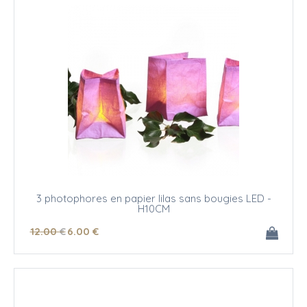
3 photophores en papier lilas sans bougies LED -
H10CM
12
.00
€
6
.00
€