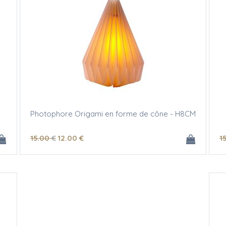
Photophore Origami en forme de cône - H8CM
15
.00
€
12
.00
€
1