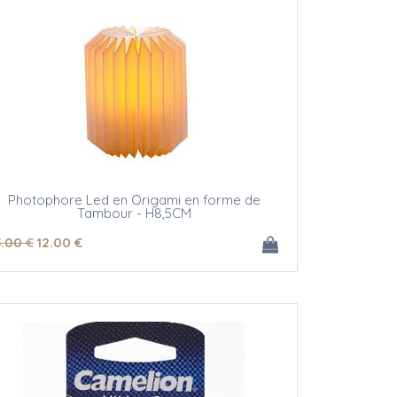
Photophore Led en Origami en forme de
Tambour - H8,5CM
5
.00
€
12
.00
€