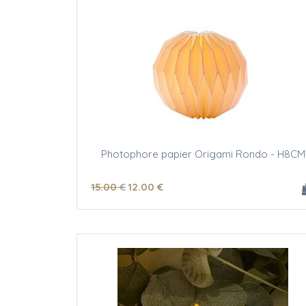
Photophore papier Origami Rondo - H8CM
15
.00
€
12
.00
€