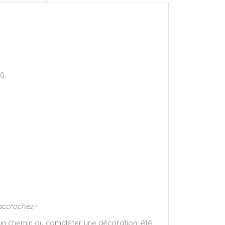
50
accrochez !
 un chemin ou compléter une décoration, été