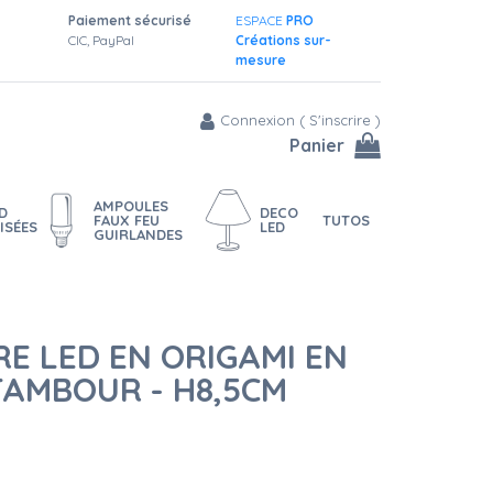
Paiement sécurisé
ESPACE
PRO
CIC, PayPal
Créations sur-
mesure
Connexion
(
S'inscrire
)
Panier
AMPOULES
D
DECO
FAUX FEU
TUTOS
ISÉES
LED
GUIRLANDES
E LED EN ORIGAMI EN
TAMBOUR - H8,5CM