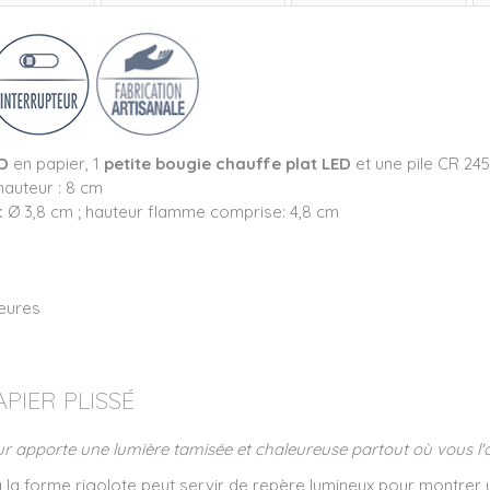
D
en papier, 1
petite bougie chauffe plat LED
et une pile CR 24
hauteur : 8 cm
:
Ø 3,8 cm ; hauteur flamme comprise: 4,8 cm
eures
PIER PLISSÉ
 apporte une lumière tamisée et chaleureuse partout où vous l'
 la forme rigolote peut servir de repère lumineux pour montrer