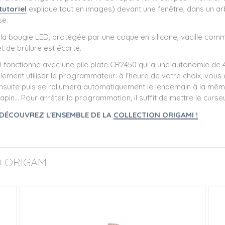
tutoriel
explique tout en images) devant une fenêtre, dans un arb
se.
a bougie LED, protégée par une coque en silicone, vacille comm
et de brûlure est écarté.
fonctionne avec une pile plate CR2450 qui a une autonomie de 40
ement utiliser le programmateur: à l'heure de votre choix, vous 
 ensuite puis se rallumera automatiquement le lendemain à la même
in... Pour arrêter la programmation, il suffit de mettre le curse
 DÉCOUVREZ L'ENSEMBLE DE LA
COLLECTION ORIGAMI !
 ORIGAMI