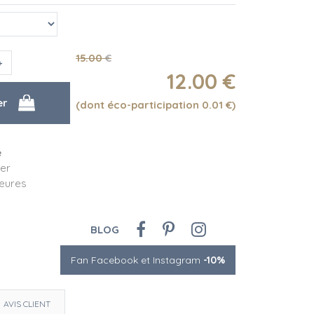
15
.00
€
12
.00
€
(dont éco-participation 0.01
€
)
e
er
eures
BLOG
Fan Facebook et Instagram
-10%
AVIS CLIENT