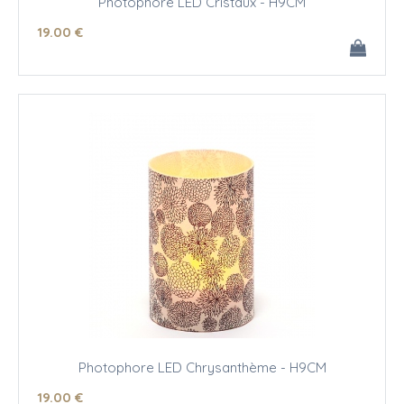
Photophore LED Cristaux - H9CM
19
.00
€
Photophore LED Chrysanthème - H9CM
19
.00
€