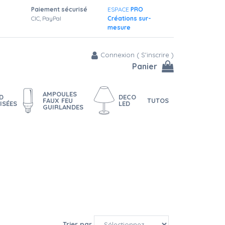
Paiement sécurisé
ESPACE
PRO
CIC, PayPal
Créations sur-
mesure
Connexion
(
S'inscrire
)
Panier
AMPOULES
D
DECO
FAUX FEU
TUTOS
ISÉES
LED
GUIRLANDES
Trier par