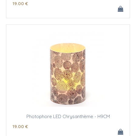
19
.00
€
Photophore LED Chrysanthème - H9CM
19
.00
€