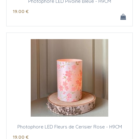
Photophore LED Pivoine Bleue - H9CM
19
.00
€
Photophore LED Fleurs de Cerisier Rose - H9CM
19
.00
€