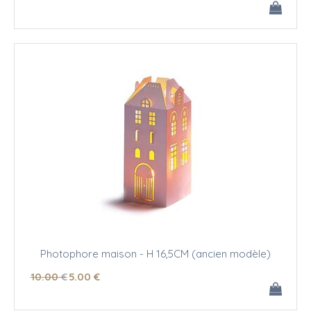
Photophore maison - H 16,5CM (ancien modèle)
10
.00
€
5
.00
€