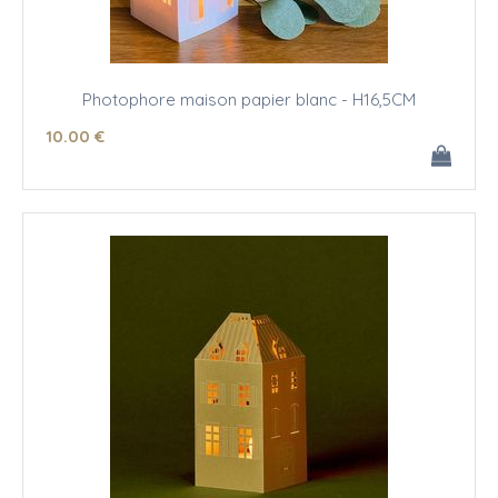
Photophore maison papier blanc - H16,5CM
10
.00
€