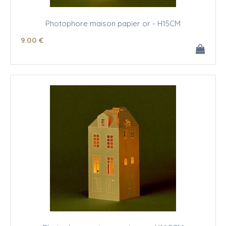
Photophore maison papier or - H15CM
9
.00
€