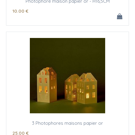
Photophore maison papier or - H16,5CM
10
.00
€
3 Photophores maisons papier or
25
.00
€