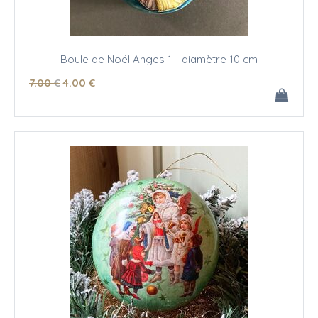
Boule de Noël Anges 1 - diamètre 10 cm
7
.00
€
4
.00
€