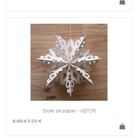
Etoile de papier - H27CM
8
.00
€
5
.00
€