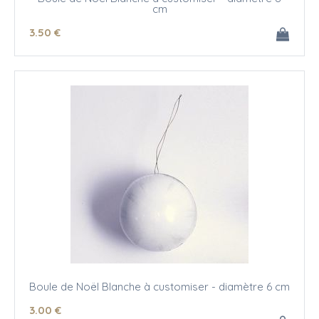
cm
3
.50
€
Boule de Noël Blanche à customiser - diamètre 6 cm
3
.00
€