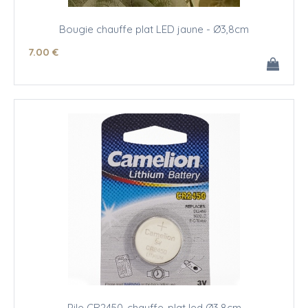
Bougie chauffe plat LED jaune - Ø3,8cm
7
.00
€
Pile CR2450-chauffe-plat led Ø3,8cm