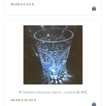
18
.00
€
6
.00
€
18 Stickers led pour verre - coloris BLANC
48
.00
€
18
.00
€