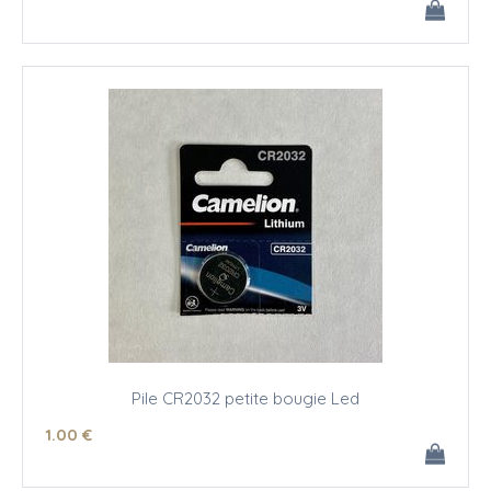
Pile CR2032 petite bougie Led
1
.00
€