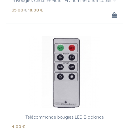
5 Bougies Chauffe-Plats LED flamme aux 5 couleurs
35
.00
€
18
.00
€
Télécommande bougies LED Bloolands
4
.00
€