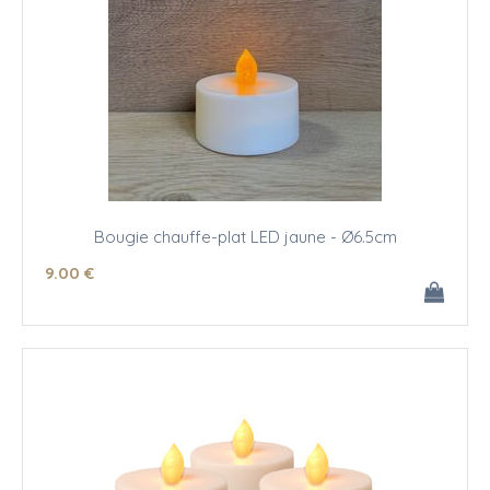
Bougie chauffe-plat LED jaune - Ø6.5cm
9
.00
€