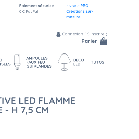
Paiement sécurisé
ESPACE
PRO
CIC, PayPal
Créations sur-
mesure
Connexion
(
S'inscrire
)
Panier
AMPOULES
D
DECO
FAUX FEU
TUTOS
ISÉES
LED
GUIRLANDES
TIVE LED FLAMME
 - H 7,5 CM