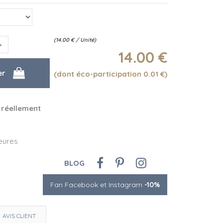
(
14.00
€
/ Unité)
14
.00
€
(dont éco-participation 0.01
€
)
 réellement
eures
BLOG
Fan Facebook et Instagram
-10%
AVIS CLIENT