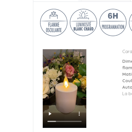
Cara
Dime
fla
Mati
Coul
Auto
La b