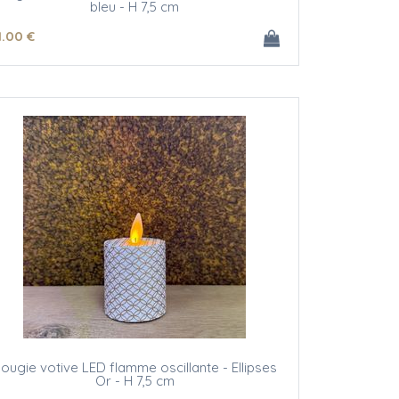
bleu - H 7,5 cm
1
.00
€
ougie votive LED flamme oscillante - Ellipses
Or - H 7,5 cm