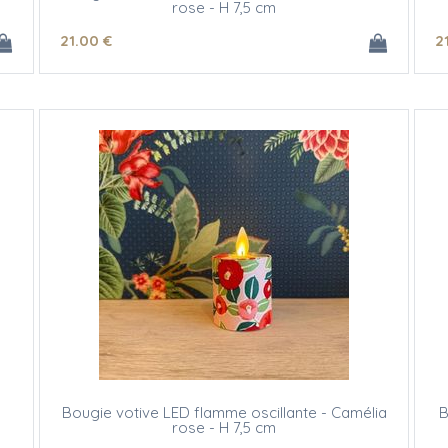
rose - H 7,5 cm
21
.00
€
2
Bougie votive LED flamme oscillante - Camélia
B
rose - H 7,5 cm