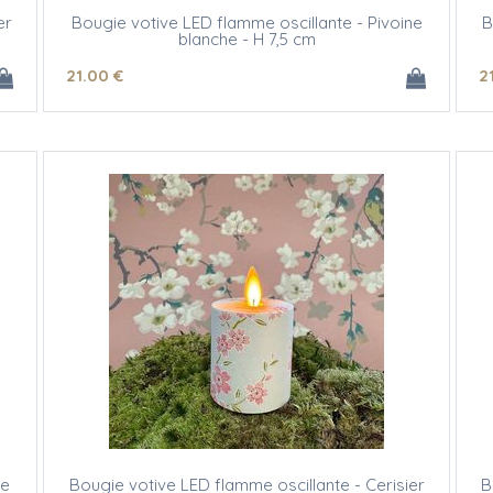
er
Bougie votive LED flamme oscillante - Pivoine
B
blanche - H 7,5 cm
21
.00
€
2
ne
Bougie votive LED flamme oscillante - Cerisier
B