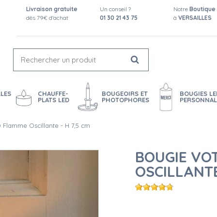
Livraison gratuite
Un conseil ?
Notre
Boutique
dès 79€ d'achat
01 30 21 43 75
à
VERSAILLES
LES
CHAUFFE-
BOUGEOIRS ET
BOUGIES LE
PLATS LED
PHOTOPHORES
PERSONNAL
 Flamme Oscillante - H 7,5 cm
BOUGIE VO
OSCILLANTE