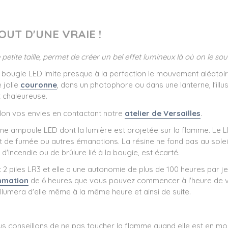
OUT D'UNE VRAIE !
petite taille, permet de créer un bel effet lumineux là où on le sou
 bougie LED imite presque à la perfection le mouvement aléatoire 
 jolie
couronne
, dans un photophore ou dans une lanterne, l'illu
t chaleureuse.
lon vos envies en contactant notre
atelier de Versailles
.
ne ampoule LED dont la lumière est projetée sur la flamme. Le L
 de fumée ou autres émanations. La résine ne fond pas au soleil 
d'incendie ou de brûlure lié à la bougie, est écarté.
2 piles LR3 et elle a une autonomie de plus de 100 heures par jeu 
mmation
de 6 heures que vous pouvez commencer à l'heure de vo
allumera d'elle même à la même heure et ainsi de suite.
us conseillons de ne pas toucher la flamme quand elle est en mo