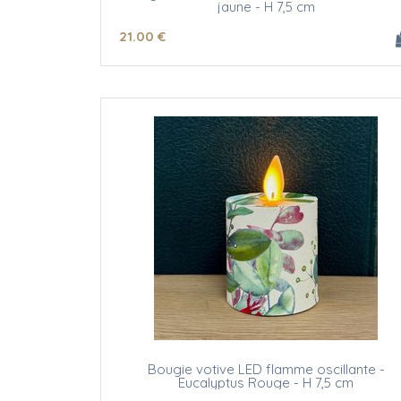
jaune - H 7,5 cm
21
.00
€
Bougie votive LED flamme oscillante -
Eucalyptus Rouge - H 7,5 cm