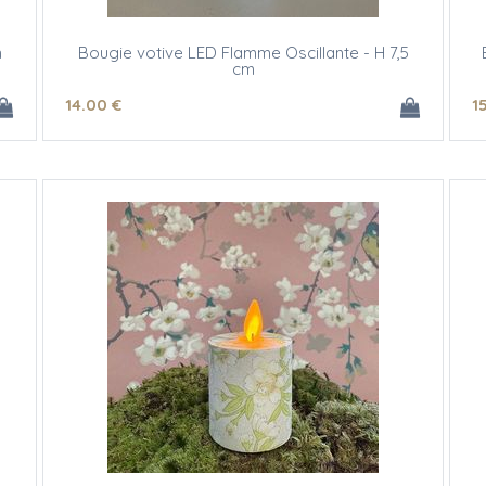
m
Bougie votive LED Flamme Oscillante - H 7,5
cm
14
.00
€
1