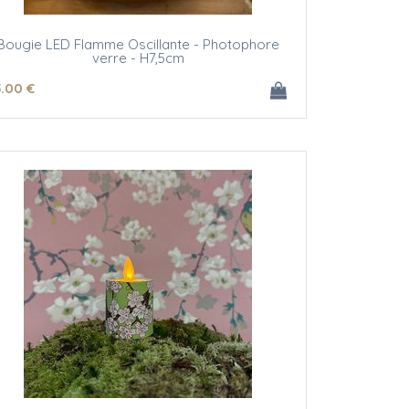
Bougie LED Flamme Oscillante - Photophore
verre - H7,5cm
5
.00
€