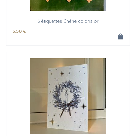
6 étiquettes Chêne coloris or
3
.50
€