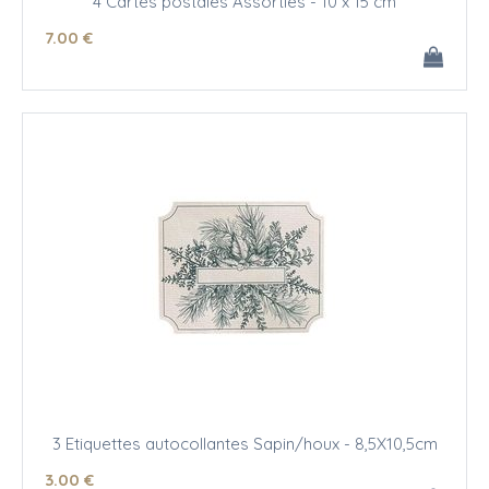
4 Cartes postales Assorties - 10 x 15 cm
7
.00
€
3 Etiquettes autocollantes Sapin/houx - 8,5X10,5cm
3
.00
€