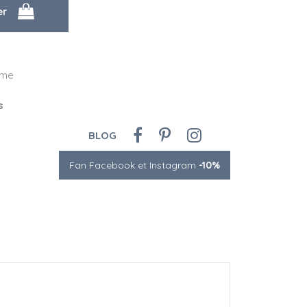
mme
s
BLOG
Fan Facebook et Instagram
-10%