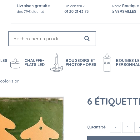
Livraison gratuite
Un conseil ?
Notre
Boutique
dès 79€ d'achat
01 30 21 43 75
à
VERSAILLES
LES
CHAUFFE-
BOUGEOIRS ET
BOUGIES LE
PLATS LED
PHOTOPHORES
PERSONNAL
coloris or
6 ÉTIQUETT
Quantité