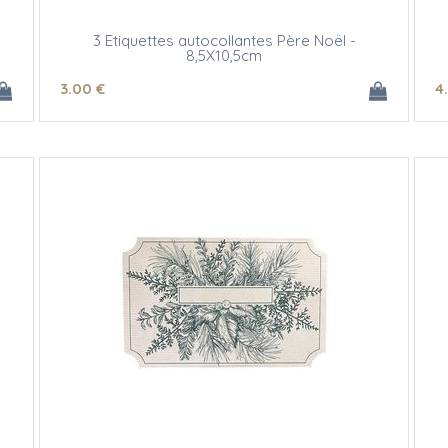
3 Etiquettes autocollantes Père Noël -
8,5X10,5cm
3
.00
€
4