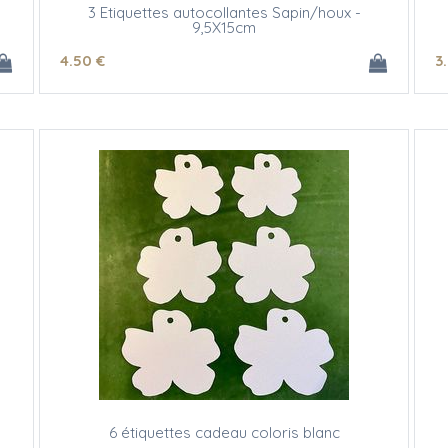
3 Etiquettes autocollantes Sapin/houx -
9,5X15cm
4
.50
€
3
6 étiquettes cadeau coloris blanc