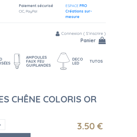
Paiement sécurisé
ESPACE
PRO
CIC, PayPal
Créations sur-
mesure
Connexion
(
S'inscrire
)
Panier
AMPOULES
D
DECO
FAUX FEU
TUTOS
ISÉES
LED
GUIRLANDES
ES CHÊNE COLORIS OR
3
.50
€